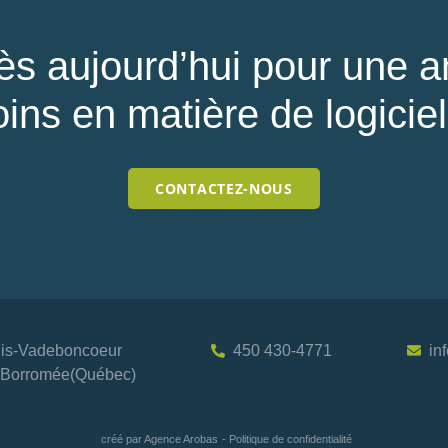
ès aujourd’hui pour une
ins en matière de logicie
CONTACTEZ-NOUS
uis-Vadeboncoeur
450 430-4771
in
s-Borromée(Québec)
créé par Agence Arobas
-
Politique de confidentialité