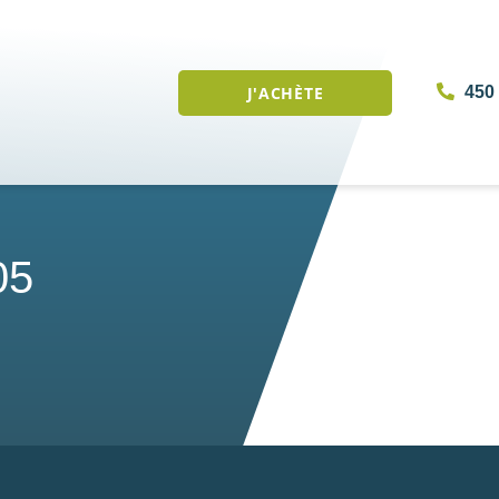
J'ACHÈTE
450 
05