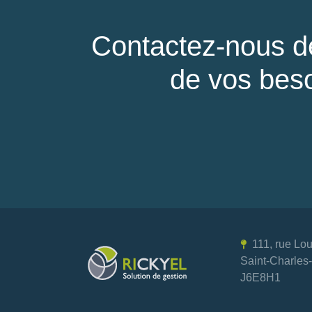
Contactez-nous d
de vos beso
111, rue Lo
Saint-Charle
J6E8H1