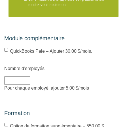
rendez-vous seulement.
Module complémentaire
Option
QuickBooks Paie – Ajouter 30,00 $/mois.
Nombre d'employés
Pour chaque employé, ajouter 5,00 $/mois
Nombre
d'employé
Formation
(montant
total)
Option
Option de formation supplémentaire – 550,00 $